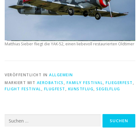
Matthias Sieber fliegt die YAK-52, einen liebevoll restaurierten Oldtimer
VERÖFFENTLICHT IN
ALLGEMEIN
MARKIERT MIT
AEROBATICS
,
FAMILY FESTIVAL
,
FLIEGERFEST
,
FLIGHT FESTIVAL
,
FLUGFEST
,
KUNSTFLUG
,
SEGELFLUG
Suchen
nach: