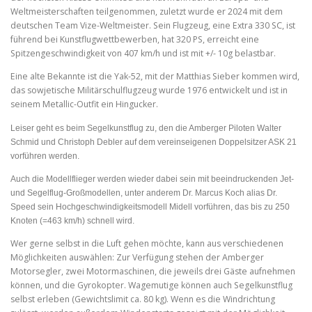
Weltmeisterschaften teilgenommen, zuletzt wurde er 2024 mit dem
deutschen Team Vize-Weltmeister. Sein Flugzeug, eine Extra 330 SC, ist
führend bei Kunstflugwettbewerben, hat 320 PS, erreicht eine
Spitzengeschwindigkeit von 407 km/h und ist mit +/- 10g belastbar.
Eine alte Bekannte ist die Yak-52, mit der Matthias Sieber kommen wird,
das sowjetische Militärschulflugzeug wurde 1976 entwickelt und ist in
seinem Metallic-Outfit ein Hingucker.
Leiser geht es beim Segelkunstflug zu, den die Amberger Piloten Walter
Schmid und Christoph Debler auf dem vereinseigenen Doppelsitzer ASK 21
vorführen werden.
Auch die Modellflieger werden wieder dabei sein mit beeindruckenden Jet-
und Segelflug-Großmodellen, unter anderem Dr. Marcus Koch alias Dr.
Speed sein Hochgeschwindigkeitsmodell Midell vorführen, das bis zu 250
Knoten (=463 km/h) schnell wird.
Wer gerne selbst in die Luft gehen möchte, kann aus verschiedenen
Möglichkeiten auswählen: Zur Verfügung stehen der Amberger
Motorsegler, zwei Motormaschinen, die jeweils drei Gäste aufnehmen
können, und die Gyrokopter. Wagemutige können auch Segelkunstflug
selbst erleben (Gewichtslimit ca. 80 kg). Wenn es die Windrichtung