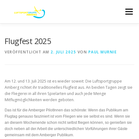
Zum
Inhalt
Menü
springen
ABOUT
TERMINE
AUSBILDUNG
Flugfest 2025
VERÖFFENTLICHT AM
2. JULI 2025
VON
PAUL MURNIE
UNSER FLUGZEUGPARK
FLUGPLATZ
Am 12. und 13. Juli 2025 ist es wieder soweit: Die Luftsportgruppe
STARTSEITE
KONTAKT/DATENSCHUTZ
Amberg richtet ihr traditionelles Flugfest aus. An beiden Tagen zeigt sie
die Fliegerei in all ihren Spielarten und auch jede Menge
Mitflugmöglichkeiten werden geboten.
IMPRESSUM
Das ist für die Amberger PilotInnen das schönste: Wenn das Publikum am
Flugtag genauso fasziniert ist vom Fliegen wie sie selbst es sind. Wenn sie
an diesem Wochenende schon nicht selbst fliegen können, so genießen sie
doch neben all der Arbeit die unterschiedlichen Vorführungen ihrer Gäste
gemeinsam mit dem Amberger Publikum.