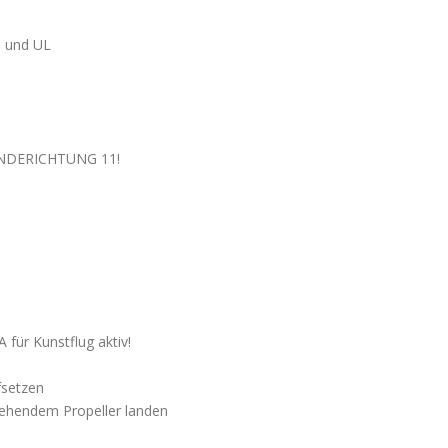
G und UL
LANDERICHTUNG 11!
 für Kunstflug aktiv!
fsetzen
tehendem Propeller landen