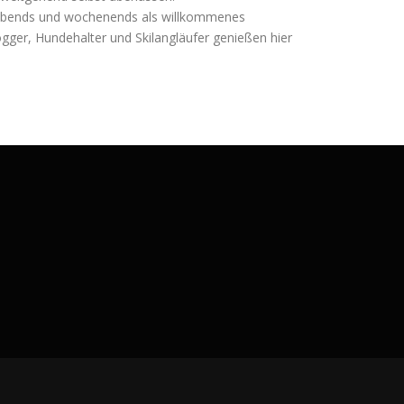
l abends und wochenends als willkommenes
ger, Hundehalter und Skilangläufer genießen hier