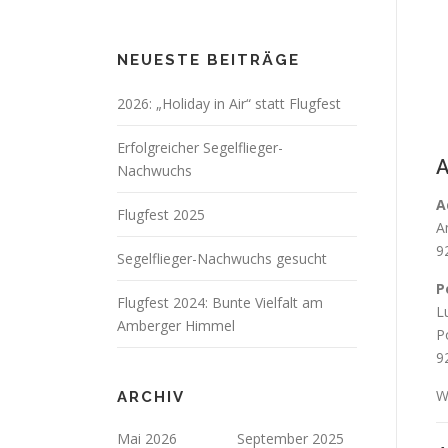
NEUESTE BEITRÄGE
2026: „Holiday in Air“ statt Flugfest
Erfolgreicher Segelflieger-
A
Nachwuchs
A
Flugfest 2025
A
9
Segelflieger-Nachwuchs gesucht
P
Flugfest 2024: Bunte Vielfalt am
L
Amberger Himmel
P
9
W
ARCHIV
Mai 2026
September 2025