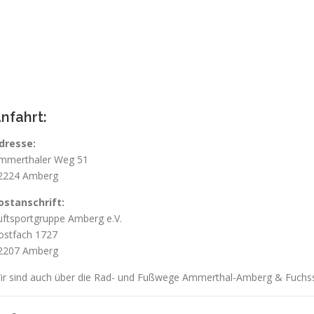
nfahrt:
dresse:
mmerthaler Weg 51
2224 Amberg
ostanschrift:
uftsportgruppe Amberg e.V.
ostfach 1727
2207 Amberg
ir sind auch über die Rad- und Fußwege Ammerthal-Amberg & Fuchsst