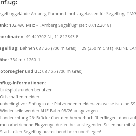
nflug:
egelfluggelände Amberg-Rammertshof zugelassen für Segelflug, TM
unk:
132.490 MHz – „Amberg Segelflug“ (seit 07.12.2018)
oordinaten:
49.440702 N , 11.812343 E
egelflug:
Bahnen 08 / 26 (700 m Gras) + 29 (350 m Gras) -KEINE 
öhe:
384 m / 1260 ft
otorsegler und UL:
08 / 26 (700 m Gras)
nflug-Informationen:
 Linksplatzrunden benutzen
 Ortschaften meiden
 unbedingt vor Einflug in die Platzrunden melden- zeitweise ist eine SSA
 Windenseile werden AUF Bahn 08/26 ausgezogen
 Landerichtung 26: Brücke über den Ammerbach überfliegen, dann au
 motorbetriebene Flugzeuge dürfen bei ausliegenden Seilen nur mit s
 Startstellen Segelflug ausreichend hoch überfliegen!