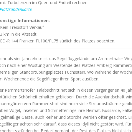
 mit Turbulenzen im Quer- und Endteil rechnen
Platzrundenkarte
onstige Informationen:
 Kein Treibstoff-Verkauf
 3 km in die Altstadt
 ED-R 144 Franken FL100/FL75 südlich des Platzes beachten.
ehr als vier Jahrzehnte ist das Segelfluggelände am Ammerthaler We
och nach einer Wüstung am Westende des Platzes Amberg-Rammertsho
hemaligen Standortübungsplatzes Fuchsstein. Wo während der Woche
m Wochenende die Segelflieger ihren Sport ausüben.
er Rammertshofer Talabschnitt hat sich in diesen vergangenen 40 Jah
atürlichen Schönheit erhalten geblieben. Durch die Auenlandschaft 
auerngärten von Rammertshof sind noch viele Streuobstbäume gebliebe
aben Vögel, Insekten und Schmetterlinge ihre Heimat. Bussarde, Falk
egelmäßige Gäste, auch Reiher und Störche werden öfter gesichtet. Ei
egelflieger achten sehr darauf, dass dieses Idyll nicht gestört wird. 
icherheitsgründen bei Bedarf gemäht, der Rest des Platzes bleibt sich