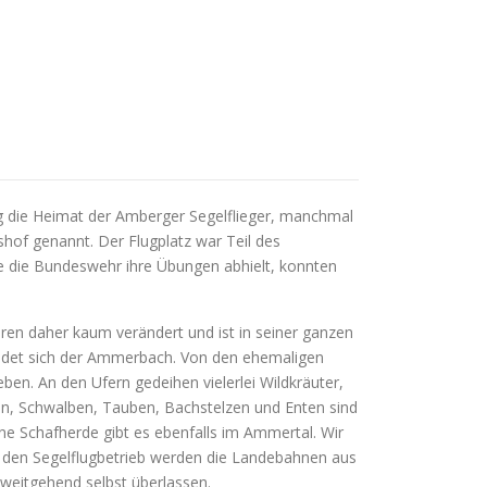
g die Heimat der Amberger Segelflieger, manchmal
f genannt. Der Flugplatz war Teil des
 die Bundeswehr ihre Übungen abhielt, konnten
ren daher kaum verändert und ist in seiner ganzen
windet sich der Ammerbach. Von den ehemaligen
n. An den Ufern gedeihen vielerlei Wildkräuter,
en, Schwalben, Tauben, Bachstelzen und Enten sind
ne Schafherde gibt es ebenfalls im Ammertal. Wir
Für den Segelflugbetrieb werden die Landebahnen aus
 weitgehend selbst überlassen.