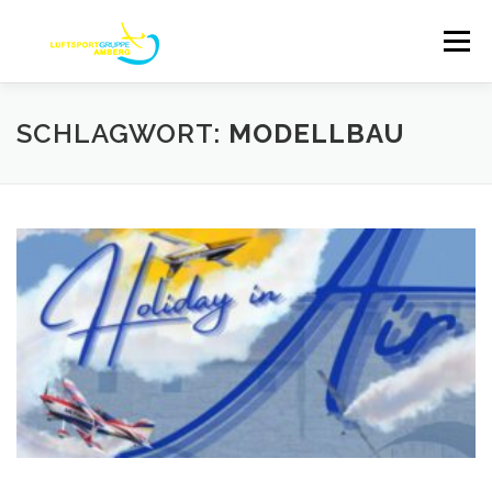
Zum
Inhalt
Menü
springen
ABOUT
TERMINE
AUSBILDUNG
SCHLAGWORT:
MODELLBAU
UNSER FLUGZEUGPARK
FLUGPLATZ
STARTSEITE
KONTAKT/DATENSCHUTZ
IMPRESSUM