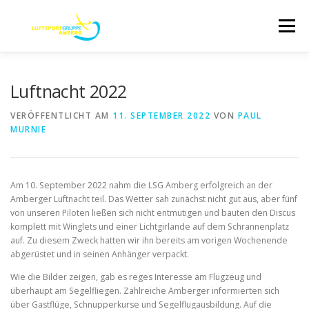
Zum
Inhalt
Menü
springen
ABOUT
TERMINE
AUSBILDUNG
Luftnacht 2022
VERÖFFENTLICHT AM
11. SEPTEMBER 2022
VON
PAUL
MURNIE
UNSER FLUGZEUGPARK
FLUGPLATZ
STARTSEITE
KONTAKT/DATENSCHUTZ
Am 10. September 2022 nahm die LSG Amberg erfolgreich an der
Amberger Luftnacht teil. Das Wetter sah zunächst nicht gut aus, aber fünf
von unseren Piloten ließen sich nicht entmutigen und bauten den Discus
komplett mit Winglets und einer Lichtgirlande auf dem Schrannenplatz
IMPRESSUM
auf. Zu diesem Zweck hatten wir ihn bereits am vorigen Wochenende
abgerüstet und in seinen Anhänger verpackt.
Wie die Bilder zeigen, gab es reges Interesse am Flugzeug und
überhaupt am Segelfliegen. Zahlreiche Amberger informierten sich
über Gastflüge, Schnupperkurse und Segelflugausbildung. Auf die