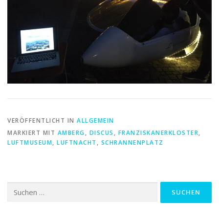
VERÖFFENTLICHT IN
ALLGEMEIN
MARKIERT MIT
AMBERG
,
DISCUS
,
FRANZISKANERKLOSTER
,
LUFTMUSEUM
,
LUFTNACHT
,
SCHRANNENPLATZ
Suchen
nach: