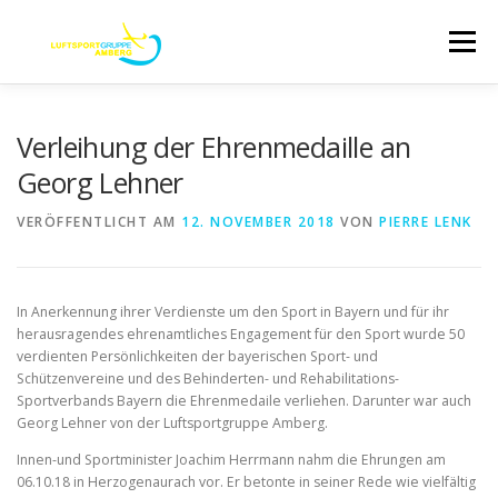
Zum
Inhalt
Menü
springen
ABOUT
TERMINE
AUSBILDUNG
Verleihung der Ehrenmedaille an
Georg Lehner
UNSER FLUGZEUGPARK
FLUGPLATZ
VERÖFFENTLICHT AM
12. NOVEMBER 2018
VON
PIERRE LENK
STARTSEITE
KONTAKT/DATENSCHUTZ
In Anerkennung ihrer Verdienste um den Sport in Bayern und für ihr
herausragendes ehrenamtliches Engagement für den Sport wurde 50
verdienten Persönlichkeiten der bayerischen Sport- und
IMPRESSUM
Schützenvereine und des Behinderten- und Rehabilitations-
Sportverbands Bayern die Ehrenmedaile verliehen. Darunter war auch
Georg Lehner von der Luftsportgruppe Amberg.
Innen-und Sportminister Joachim Herrmann nahm die Ehrungen am
06.10.18 in Herzogenaurach vor. Er betonte in seiner Rede wie vielfältig