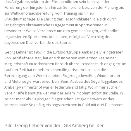
das Aufgabenspektrum der Ehrenamtlichen sein kann: von der
Förderung der Jüngsten bis hin zur Seniorenarbeit, von der Planung bis
zur Wettkampfnachbereitung, vom Training bis hin zur
Brauchtumspflege. Die Ehrung der Persönlichkeiten, die sich durch
langjähriges ehrenamtliches Engagement in Sportvereinen in
besonderer Weise Verdienste um den gemeinnützigen, verbandlich
organisierten Sport erworben haben, erfolgt auf Vorschlag der
bayerischen Dachverbände des Sports.
Georg Lehner ist 1967 in die Luftsportgruppe Amberg e.V. eingetreten.
Von Beruf Kfz-Meister, hat er sich im Verein vom ersten Tag seiner
Mitgliedschaft im technischen Bereich überdurchschnittlich engagiert. Im
Lauf der Zeit hat er neben seinen fliegerischen Lizenzen die
Berechtigung zum Werkstattleiter, Flugzeugschweißer, Windenprüfer
und Motorseglerwart erworben. Beim Ausbau des Segelfluggeländes
Amberg-Rammertshof war er federführend tätig. Wo immer auch ein
Verein Hilfe benötigte – er war bei jedem Problem sofort zur Stelle. In
seiner mehr als 50-jährigen fliegerischen Tätigkeit erwarb er das
Internationale Segelflugleistungsabzeichen in Gold mit drei Diamanten.
Bild: Georg Lehner von der LSG Amberg bei der